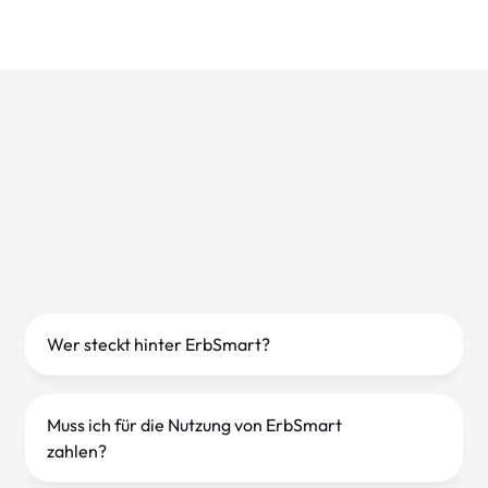
Wer steckt hinter ErbSmart?
ErbSmart wurde von der Deutschen Gesellschaft
für Nachlassregelung ins Leben gerufen um Ihnen
Muss ich für die Nutzung von ErbSmart
bundesweit bei der individuellen Regelung und
zahlen?
Abwicklung noch besser zur Seite zu stehen.