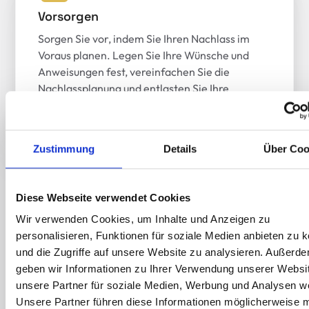
Vorsorgen
Sorgen Sie vor, indem Sie Ihren Nachlass im
Voraus planen. Legen Sie Ihre Wünsche und
Anweisungen fest, vereinfachen Sie die
Nachlassplanung und entlasten Sie Ihre
Angehörigen.
Zustimmung
Details
Über Coo
Diese Webseite verwendet Cookies
Vermögen erfassen
Wir verwenden Cookies, um Inhalte und Anzeigen zu
Laden Sie Dokumente hoch, erfassen Sie
personalisieren, Funktionen für soziale Medien anbieten zu 
Bankkonten, Immobilien, Versicherungen und
und die Zugriffe auf unsere Website zu analysieren. Außerd
andere Vermögenswerte. Durch die zentrale
geben wir Informationen zu Ihrer Verwendung unserer Websi
Verwaltung Ihres Vermögens behalten Sie stets
unsere Partner für soziale Medien, Werbung und Analysen we
den Überblick und können Ihre
Unsere Partner führen diese Informationen möglicherweise m