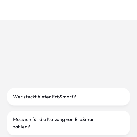
Wer steckt hinter ErbSmart?
ErbSmart wurde von der Deutschen Gesellschaft
für Nachlassregelung ins Leben gerufen um Ihnen
Muss ich für die Nutzung von ErbSmart
bundesweit bei der individuellen Regelung und
zahlen?
Abwicklung noch besser zur Seite zu stehen.