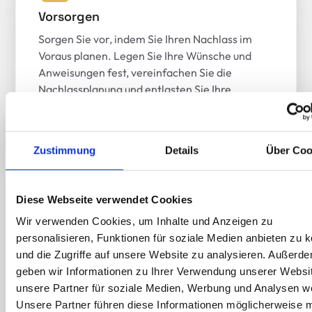
Vorsorgen
Sorgen Sie vor, indem Sie Ihren Nachlass im
Voraus planen. Legen Sie Ihre Wünsche und
Anweisungen fest, vereinfachen Sie die
Nachlassplanung und entlasten Sie Ihre
Angehörigen.
Zustimmung
Details
Über Coo
Diese Webseite verwendet Cookies
Vermögen erfassen
Wir verwenden Cookies, um Inhalte und Anzeigen zu
Laden Sie Dokumente hoch, erfassen Sie
personalisieren, Funktionen für soziale Medien anbieten zu 
Bankkonten, Immobilien, Versicherungen und
und die Zugriffe auf unsere Website zu analysieren. Außerd
andere Vermögenswerte. Durch die zentrale
geben wir Informationen zu Ihrer Verwendung unserer Websi
Verwaltung Ihres Vermögens behalten Sie stets
unsere Partner für soziale Medien, Werbung und Analysen we
den Überblick und können Ihre
Unsere Partner führen diese Informationen möglicherweise m